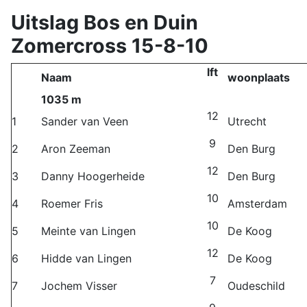
Uitslag Bos en Duin
Zomercross 15-8-10
lft
Naam
woonplaats
1035 m
12
1
Sander van Veen
Utrecht
9
2
Aron Zeeman
Den Burg
12
3
Danny Hoogerheide
Den Burg
10
4
Roemer Fris
Amsterdam
10
5
Meinte van Lingen
De Koog
12
6
Hidde van Lingen
De Koog
7
7
Jochem Visser
Oudeschild