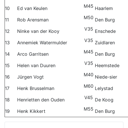
M45
10
Ed van Keulen
Haarlem
M50
11
Rob Arensman
Den Burg
V35
12
Ninke van der Kooy
Enschede
V35
13
Annemiek Watermulder
Zuidlaren
M45
14
Arco Garritsen
Den Burg
V35
15
Helen van Duuren
Heemstede
M40
16
Jürgen Vogt
Niede-sier
M60
17
Henk Brusselman
Lelystad
V45
18
Henrietten den Ouden
De Koog
M55
19
Henk Kikkert
Den Burg