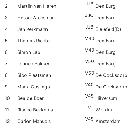
JJB
2
Martijn van Haren
Den Burg
JJC
3
Hessel Arensman
Den Burg
JJB
4
Jan Kerkmann
Bielefeld(D)
M40
5
Thomas Richter
Den Burg
M40
6
Simon Lap
Den Burg
V50
7
Laurien Bakker
Den Burg
M50
8
Sibo Plaatsman
De Cocksdorp
V40
9
Marja Goslinga
De Cocksdorp
V45
10
Bea de Boer
Hilversum
V
11
Rianne Bekkema
Workim
V45
12
Carien Manuels
Amsterdam