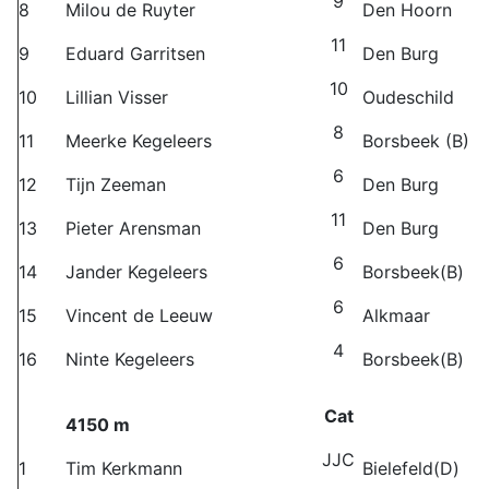
9
8
Milou de Ruyter
Den Hoorn
11
9
Eduard Garritsen
Den Burg
10
10
Lillian Visser
Oudeschild
8
11
Meerke Kegeleers
Borsbeek (B)
6
12
Tijn Zeeman
Den Burg
11
13
Pieter Arensman
Den Burg
6
14
Jander Kegeleers
Borsbeek(B)
6
15
Vincent de Leeuw
Alkmaar
4
16
Ninte Kegeleers
Borsbeek(B)
Cat
4150 m
JJC
1
Tim Kerkmann
Bielefeld(D)