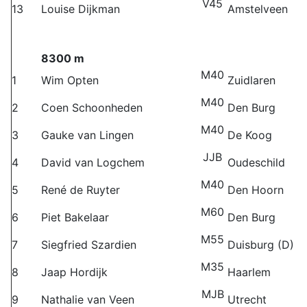
V45
13
Louise Dijkman
Amstelveen
8300 m
M40
1
Wim Opten
Zuidlaren
M40
2
Coen Schoonheden
Den Burg
M40
3
Gauke van Lingen
De Koog
JJB
4
David van Logchem
Oudeschild
M40
5
René de Ruyter
Den Hoorn
M60
6
Piet Bakelaar
Den Burg
M55
7
Siegfried Szardien
Duisburg (D)
M35
8
Jaap Hordijk
Haarlem
MJB
9
Nathalie van Veen
Utrecht