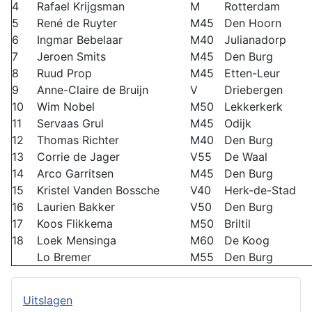
4
Rafael Krijgsman
M
Rotterdam
5
René de Ruyter
M45
Den Hoorn
6
Ingmar Bebelaar
M40
Julianadorp
7
Jeroen Smits
M45
Den Burg
8
Ruud Prop
M45
Etten-Leur
9
Anne-Claire de Bruijn
V
Driebergen
10
Wim Nobel
M50
Lekkerkerk
11
Servaas Grul
M45
Odijk
12
Thomas Richter
M40
Den Burg
13
Corrie de Jager
V55
De Waal
14
Arco Garritsen
M45
Den Burg
15
Kristel Vanden Bossche
V40
Herk-de-Stad
16
Laurien Bakker
V50
Den Burg
17
Koos Flikkema
M50
Briltil
18
Loek Mensinga
M60
De Koog
Lo Bremer
M55
Den Burg
Uitslagen