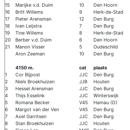
15
Marijke v.d. Duim
10
Den Hoorn
16
Britt Willems
9
Herk-de-Stad
17
Pieter Arensman
12
Den Burg
18
Ivan Leijstra
7
Den Burg
19
Tine Willems
8
Herk-de-Stad
20
Berber v.d. Duim
6
Den Hoorn
21
Manon Visser
5
Oudeschild
Aron Zeeman
10
Den Burg
4150 m.
cat
plaats
1
Cor Bijpost
JJC
Den Burg
2
Niels Broekhuizen
JJB
Houten
3
Hessel Arensman
JJC
Den Burg
4
Thijs Esselink
JJC
Winterswijk
5
Romana Becker
V45
Hamau (D)
6
Margot van der Ven
V45
Den Burg
7
Axel Garritsen
JJC
Den Burg
8
Stan Broekhuizen
JJC
Houten