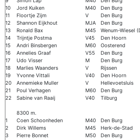
9
Simon Lap
M40
Den Burg
10
Jord Kuiken
M40
Den Burg
11
Floortje Zijm
V
Den Burg
12
Shannon Eijkhout
MJA
Den Burg
13
Ronald Bax
M45
Wenum-Wiesel (
14
Trijntje Postma
V45
Den Hoorn
15
Andri Binsbergen
M60
Oosterend
16
Annelies Graaf
V55
Den Burg
17
Udo Visser
M
Den Burg
18
Marlies Waanders
V
Rijssen
19
Yvonne Vittali
V40
Den Hoorn
20
Annemieke Muller
V
Hellevoetsluis
21
Poul Verhagen
M60
Den Burg
22
Sabine van Raaij
V40
Tilburg
8300 m.
1
Coen Schoonheden
M40
Den Burg
2
Dirk Willems
M45
Herk-de-Stad
3
Pierre Bonnet
M50
Den Burg