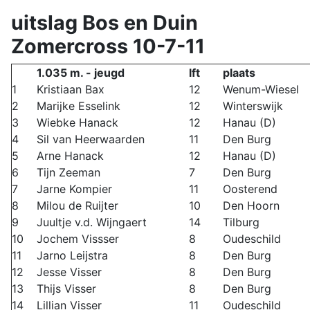
uitslag Bos en Duin
Zomercross 10-7-11
1.035 m. - jeugd
lft
plaats
1
Kristiaan Bax
12
Wenum-Wiesel
2
Marijke Esselink
12
Winterswijk
3
Wiebke Hanack
12
Hanau (D)
4
Sil van Heerwaarden
11
Den Burg
5
Arne Hanack
12
Hanau (D)
6
Tijn Zeeman
7
Den Burg
7
Jarne Kompier
11
Oosterend
8
Milou de Ruijter
10
Den Hoorn
9
Juultje v.d. Wijngaert
14
Tilburg
10
Jochem Vissser
8
Oudeschild
11
Jarno Leijstra
8
Den Burg
12
Jesse Visser
8
Den Burg
13
Thijs Visser
8
Den Burg
14
Lillian Visser
11
Oudeschild