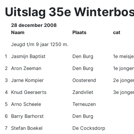
Uitslag 35e Winterbo
28 december 2008
Naam
Plaats
cat
Jeugd t/m 9 jaar 1250 m.
1
Jasmijn Baptist
Den Burg
1e meisje
2
Aron Zeeman
Den Burg
1e jonge
3
Jarne Kompier
Oosterend
2e jonge
4
Knud Geeraerts
Zandvliet
3e jonge
5
Arno Scheele
Terneuzen
6
Barry Barhorst
Den Burg
7
Stefan Boekel
De Cocksdorp