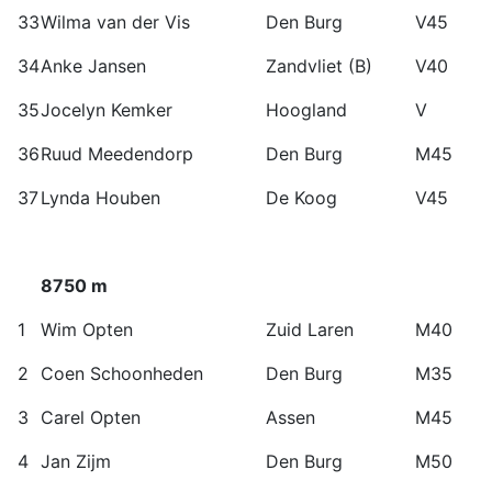
33
Wilma van der Vis
Den Burg
V45
34
Anke Jansen
Zandvliet (B)
V40
35
Jocelyn Kemker
Hoogland
V
36
Ruud Meedendorp
Den Burg
M45
37
Lynda Houben
De Koog
V45
8750 m
1
Wim Opten
Zuid Laren
M40
2
Coen Schoonheden
Den Burg
M35
3
Carel Opten
Assen
M45
4
Jan Zijm
Den Burg
M50