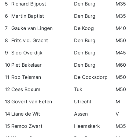
5
Richard Bijpost
Den Burg
M35
6
Martin Baptist
Den Burg
M35
7
Gauke van Lingen
De Koog
M40
8
Frits v.d. Gracht
Den Burg
M50
9
Sido Overdijk
Den Burg
M45
10
Piet Bakelaar
Den Burg
M60
11
Rob Teisman
De Cocksdorp
M50
12
Cees Boxum
Tuk
M50
13
Govert van Eeten
Utrecht
M
14
Liane de Wit
Assen
V
15
Remco Zwart
Heemskerk
M35