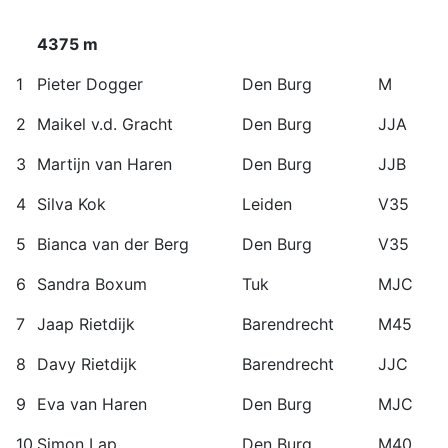
4375 m
1
Pieter Dogger
Den Burg
M
2
Maikel v.d. Gracht
Den Burg
JJA
3
Martijn van Haren
Den Burg
JJB
4
Silva Kok
Leiden
V35
5
Bianca van der Berg
Den Burg
V35
6
Sandra Boxum
Tuk
MJC
7
Jaap Rietdijk
Barendrecht
M45
8
Davy Rietdijk
Barendrecht
JJC
9
Eva van Haren
Den Burg
MJC
10
Simon Lap
Den Burg
M40