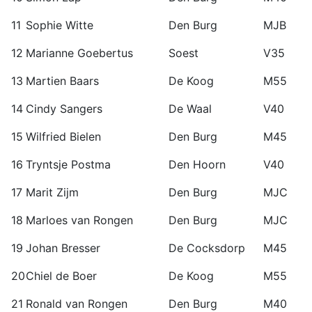
11
Sophie Witte
Den Burg
MJB
12
Marianne Goebertus
Soest
V35
13
Martien Baars
De Koog
M55
14
Cindy Sangers
De Waal
V40
15
Wilfried Bielen
Den Burg
M45
16
Tryntsje Postma
Den Hoorn
V40
17
Marit Zijm
Den Burg
MJC
18
Marloes van Rongen
Den Burg
MJC
19
Johan Bresser
De Cocksdorp
M45
20
Chiel de Boer
De Koog
M55
21
Ronald van Rongen
Den Burg
M40