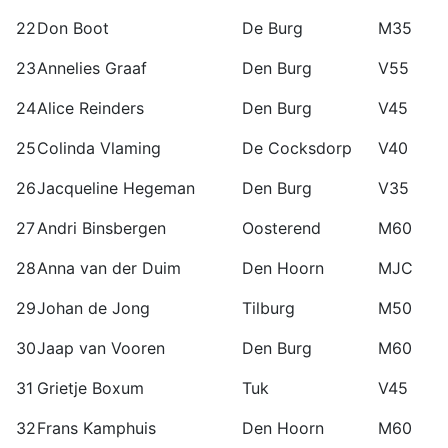
22
Don Boot
De Burg
M35
23
Annelies Graaf
Den Burg
V55
24
Alice Reinders
Den Burg
V45
25
Colinda Vlaming
De Cocksdorp
V40
26
Jacqueline Hegeman
Den Burg
V35
27
Andri Binsbergen
Oosterend
M60
28
Anna van der Duim
Den Hoorn
MJC
29
Johan de Jong
Tilburg
M50
30
Jaap van Vooren
Den Burg
M60
31
Grietje Boxum
Tuk
V45
32
Frans Kamphuis
Den Hoorn
M60