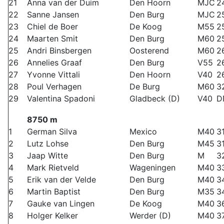
21
Anna van der Duim
Den Hoorn
MJC
2
22
Sanne Jansen
Den Burg
MJC
2
23
Chiel de Boer
De Koog
M55
2
24
Maarten Smit
Den Burg
M60
2
25
Andri Binsbergen
Oosterend
M60
2
26
Annelies Graaf
Den Burg
V55
2
27
Yvonne Vittali
Den Hoorn
V40
2
28
Poul Verhagen
De Burg
M60
3
29
Valentina Spadoni
Gladbeck (D)
V40
D
8750 m
1
German Silva
Mexico
M40
3
2
Lutz Lohse
Den Burg
M45
3
3
Jaap Witte
Den Burg
M
3
4
Mark Rietveld
Wageningen
M40
3
5
Erik van der Velde
Den Burg
M40
3
6
Martin Baptist
Den Burg
M35
3
7
Gauke van Lingen
De Koog
M40
3
8
Holger Kelker
Werder (D)
M40
3