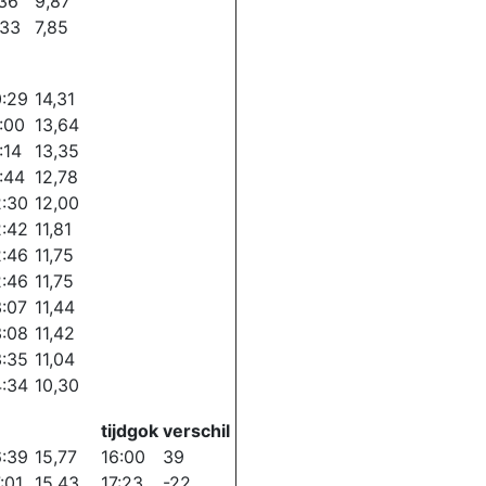
:36
9,87
:33
7,85
0:29
14,31
1:00
13,64
:14
13,35
1:44
12,78
2:30
12,00
2:42
11,81
2:46
11,75
2:46
11,75
3:07
11,44
3:08
11,42
3:35
11,04
4:34
10,30
tijdgok
verschil
6:39
15,77
16:00
39
:01
15,43
17:23
-22