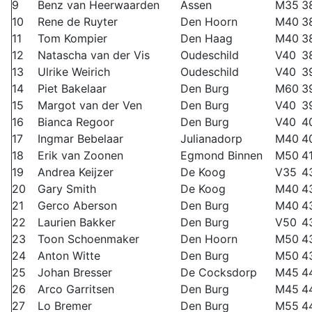
9
Benz van Heerwaarden
Assen
M35
3
10
Rene de Ruyter
Den Hoorn
M40
3
11
Tom Kompier
Den Haag
M40
3
12
Natascha van der Vis
Oudeschild
V40
3
13
Ulrike Weirich
Oudeschild
V40
3
14
Piet Bakelaar
Den Burg
M60
3
15
Margot van der Ven
Den Burg
V40
3
16
Bianca Regoor
Den Burg
V40
4
17
Ingmar Bebelaar
Julianadorp
M40
4
18
Erik van Zoonen
Egmond Binnen
M50
41
19
Andrea Keijzer
De Koog
V35
4
20
Gary Smith
De Koog
M40
4
21
Gerco Aberson
Den Burg
M40
4
22
Laurien Bakker
Den Burg
V50
4
23
Toon Schoenmaker
Den Hoorn
M50
4
24
Anton Witte
Den Burg
M50
4
25
Johan Bresser
De Cocksdorp
M45
4
26
Arco Garritsen
Den Burg
M45
4
27
Lo Bremer
Den Burg
M55
4