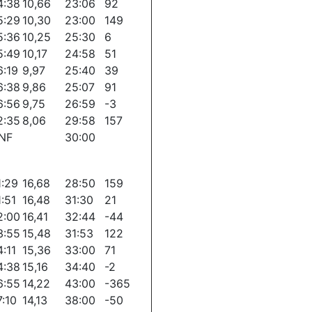
4:38
10,66
23:06
92
5:29
10,30
23:00
149
5:36
10,25
25:30
6
5:49
10,17
24:58
51
6:19
9,97
25:40
39
6:38
9,86
25:07
91
6:56
9,75
26:59
-3
2:35
8,06
29:58
157
NF
30:00
1:29
16,68
28:50
159
1:51
16,48
31:30
21
2:00
16,41
32:44
-44
3:55
15,48
31:53
122
4:11
15,36
33:00
71
4:38
15,16
34:40
-2
6:55
14,22
43:00
-365
7:10
14,13
38:00
-50