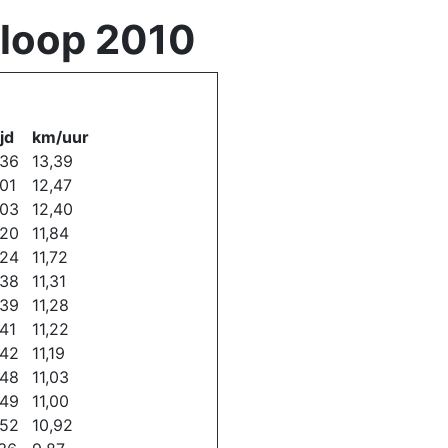
sloop 2010
jd
km/uur
:36
13,39
:01
12,47
:03
12,40
:20
11,84
:24
11,72
:38
11,31
:39
11,28
:41
11,22
:42
11,19
:48
11,03
:49
11,00
:52
10,92