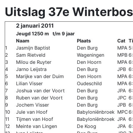
Uitslag 37e Winterbo
2 januari 2011
Jeugd 1250 m t/m 9 jaar
Naam
Plaats
Cat
Ti
1
Jasmijn Baptist
Den Burg
MPA
5
2
Sam Rietveld
Wageningen
MPB
6
3
Milou de Ruyter
Den Hoorn
MPA
6
4
Jarno Leijstra
Den Burg
JPB
6
5
Marijke van der Duim
Den Hoorn
MPA
6
6
Lilian Visser
Oudeschild
MPA
6
7
Joshua van der Voort
Den Burg
JPA
6
8
Ruben van der Voort
Den Burg
JPC
6
9
Jochem Visser
Den Burg
JPB
6
10
Jule van Hoof
Babyloniënbroek
MPC
6
11
Tijmen van Hoof
Babyloniënbroek
JPA
6
12
Meinte van Lingen
De Koog
JPA
6