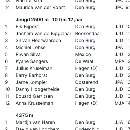
13
Ivan Leijstra
Den Burg
JPC
7
14
Maurice van der Voort
Den Burg
JPC
9
Jeugd 2500 m 10 t/m 12 jaar
1
Rik Bijpost
Den Burg
JJD
1
2
Jochem van de Biggelaar
Roosendaal
JJD
1
3
Sil van Heerwaarden
Den Burg
JJD
11
4
Michiel Lohse
Den Burg
JPA
1
5
Riwan Silva
Mexico
JJD
1
6
Kyane Sangers
De Waal
MPA
1
7
Julius Kruselman
Hagen (D)
JJD
1
8
Barry Barhorst
Den Burg
JJD
1
9
Jarne Kompier
Oosterend
JPA
1
10
Danny Hoogerheide
Den Burg
JJD
1
11
Eduard Garritsen
Den Burg
JJD
1
12
Anna Krusselman
Hagen (D)
MJA
1
4375 m
1
Martijn van Haren
Den Burg
JJA
1
2
David van Logchem
Oudeschild
JJB
17