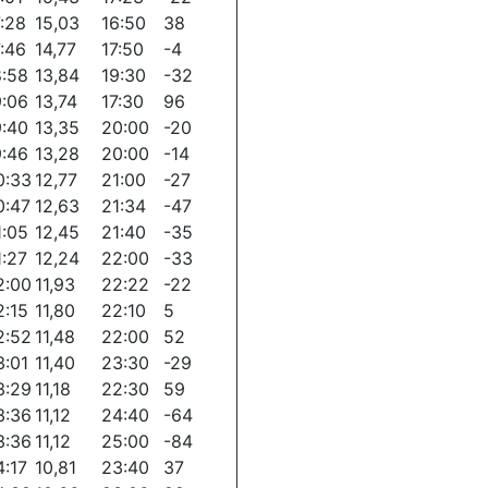
7:28
15,03
16:50
38
7:46
14,77
17:50
-4
8:58
13,84
19:30
-32
9:06
13,74
17:30
96
9:40
13,35
20:00
-20
9:46
13,28
20:00
-14
0:33
12,77
21:00
-27
0:47
12,63
21:34
-47
1:05
12,45
21:40
-35
1:27
12,24
22:00
-33
2:00
11,93
22:22
-22
2:15
11,80
22:10
5
2:52
11,48
22:00
52
3:01
11,40
23:30
-29
3:29
11,18
22:30
59
3:36
11,12
24:40
-64
3:36
11,12
25:00
-84
4:17
10,81
23:40
37