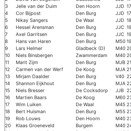
3
Jelle van der Duim
Den Hoorn
JJD
1
4
Cor Bijpost
Den Burg
JJD
1
5
Nikay Sangers
De Waal
JJD
1
6
Hessel Arensman
Den Burg
JJC
1
7
Axel Garritsen
Den Burg
JJC
1
8
Hans van Haren
Den Burg
M50
1
9
Lars Helmer
Gladbeck (D)
M40
2
10
Niels Binsbergen
Zwammerdam
M40
2
11
Marit Zijm
Den Burg
MJB
2
12
Carmen van der Werf
De Koog
MJA
2
13
Mirjam Daalder
Den Burg
V40
2
14
Shannon Eijkhout
Den Burg
MJA
2
15
Niels Bresser
De Cocksdorp
JJB
2
16
Martien Baars
De Koog
M60
2
17
Wim Luiken
De Waal
M45
2
18
Bert Huisman
Den Burg
M55
2
19
Rob Louws
Den Hoorn
M40
2
20
Klaas Groeneveld
Burgem
M40
2