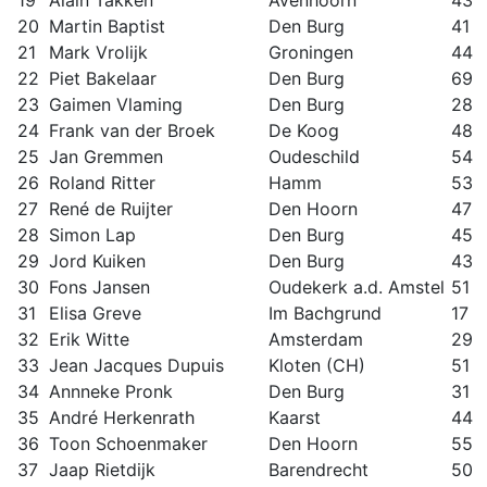
19
Alain Takken
Avenhoorn
43
20
Martin Baptist
Den Burg
41
21
Mark Vrolijk
Groningen
44
22
Piet Bakelaar
Den Burg
69
23
Gaimen Vlaming
Den Burg
28
24
Frank van der Broek
De Koog
48
25
Jan Gremmen
Oudeschild
54
26
Roland Ritter
Hamm
53
27
René de Ruijter
Den Hoorn
47
28
Simon Lap
Den Burg
45
29
Jord Kuiken
Den Burg
43
30
Fons Jansen
Oudekerk a.d. Amstel
51
31
Elisa Greve
Im Bachgrund
17
32
Erik Witte
Amsterdam
29
33
Jean Jacques Dupuis
Kloten (CH)
51
34
Annneke Pronk
Den Burg
31
35
André Herkenrath
Kaarst
44
36
Toon Schoenmaker
Den Hoorn
55
37
Jaap Rietdijk
Barendrecht
50