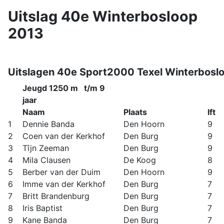
Uitslag 40e Winterbosloop
2013
Uitslagen 40e Sport2000 Texel Winterbo
Jeugd 1250 m t/m 9
jaar
Naam
Plaats
lft
1
Dennie Banda
Den Hoorn
9
2
Coen van der Kerkhof
Den Burg
9
3
Tîjn Zeeman
Den Burg
9
4
Mila Clausen
De Koog
8
5
Berber van der Duim
Den Hoorn
9
6
Imme van der Kerkhof
Den Burg
7
7
Britt Brandenburg
Den Burg
7
8
Iris Baptist
Den Burg
7
9
Kane Banda
Den Burg
7