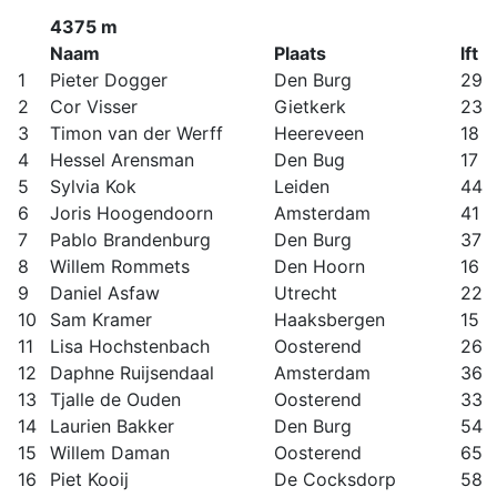
4375 m
Naam
Plaats
lft
1
Pieter Dogger
Den Burg
29
2
Cor Visser
Gietkerk
23
3
Timon van der Werff
Heereveen
18
4
Hessel Arensman
Den Bug
17
5
Sylvia Kok
Leiden
44
6
Joris Hoogendoorn
Amsterdam
41
7
Pablo Brandenburg
Den Burg
37
8
Willem Rommets
Den Hoorn
16
9
Daniel Asfaw
Utrecht
22
10
Sam Kramer
Haaksbergen
15
11
Lisa Hochstenbach
Oosterend
26
12
Daphne Ruijsendaal
Amsterdam
36
13
Tjalle de Ouden
Oosterend
33
14
Laurien Bakker
Den Burg
54
15
Willem Daman
Oosterend
65
16
Piet Kooij
De Cocksdorp
58