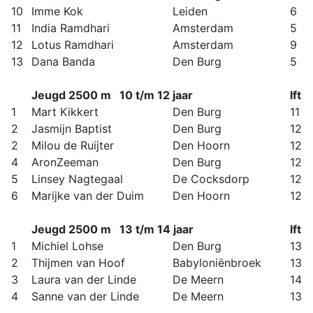
10
Imme Kok
Leiden
6
11
India Ramdhari
Amsterdam
5
12
Lotus Ramdhari
Amsterdam
9
13
Dana Banda
Den Burg
5
Jeugd 2500 m 10 t/m 12 jaar
lft
1
Mart Kikkert
Den Burg
11
2
Jasmijn Baptist
Den Burg
12
2
Milou de Ruijter
Den Hoorn
12
4
AronZeeman
Den Burg
12
5
Linsey Nagtegaal
De Cocksdorp
12
6
Marijke van der Duim
Den Hoorn
12
Jeugd 2500 m 13 t/m 14 jaar
lft
1
Michiel Lohse
Den Burg
13
2
Thijmen van Hoof
Babyloniënbroek
13
3
Laura van der Linde
De Meern
14
4
Sanne van der Linde
De Meern
13