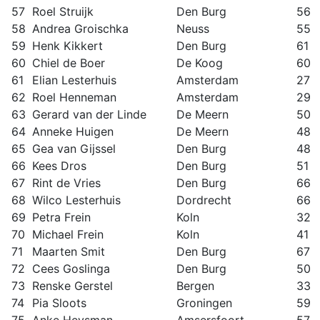
57
Roel Struijk
Den Burg
56
58
Andrea Groischka
Neuss
55
59
Henk Kikkert
Den Burg
61
60
Chiel de Boer
De Koog
60
61
Elian Lesterhuis
Amsterdam
27
62
Roel Henneman
Amsterdam
29
63
Gerard van der Linde
De Meern
50
64
Anneke Huigen
De Meern
48
65
Gea van Gijssel
Den Burg
48
66
Kees Dros
Den Burg
51
67
Rint de Vries
Den Burg
66
68
Wilco Lesterhuis
Dordrecht
66
69
Petra Frein
Koln
32
70
Michael Frein
Koln
41
71
Maarten Smit
Den Burg
67
72
Cees Goslinga
Den Burg
50
73
Renske Gerstel
Bergen
33
74
Pia Sloots
Groningen
59