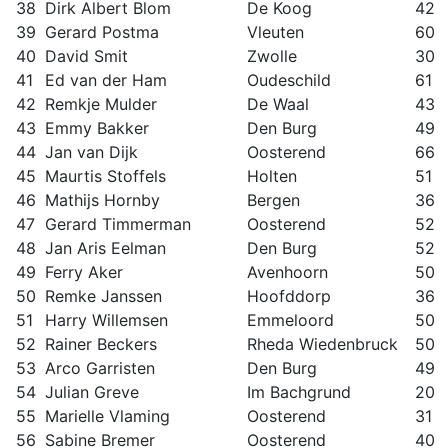
38
Dirk Albert Blom
De Koog
42
39
Gerard Postma
Vleuten
60
40
David Smit
Zwolle
30
41
Ed van der Ham
Oudeschild
61
42
Remkje Mulder
De Waal
43
43
Emmy Bakker
Den Burg
49
44
Jan van Dijk
Oosterend
66
45
Maurtis Stoffels
Holten
51
46
Mathijs Hornby
Bergen
36
47
Gerard Timmerman
Oosterend
52
48
Jan Aris Eelman
Den Burg
52
49
Ferry Aker
Avenhoorn
50
50
Remke Janssen
Hoofddorp
36
51
Harry Willemsen
Emmeloord
50
52
Rainer Beckers
Rheda Wiedenbruck
50
53
Arco Garristen
Den Burg
49
54
Julian Greve
Im Bachgrund
20
55
Marielle Vlaming
Oosterend
31
56
Sabine Bremer
Oosterend
40