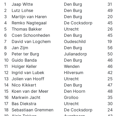
1
Jaap Witte
Den Burg
31
2
Lutz Lohse
Den Burg
49
3
Martijn van Haren
Den Burg
20
4
Remko Nagtegaal
De Cocksdorp
45
5
Thomas Bakker
Utrecht
26
6
Coen Schoonheden
Den Burg
45
7
David van Logchem
Oudeschild
19
8
Jan Zijm
Den Burg
56
9
Peter ter Burg
Julianadorp
50
10
Guido Banda
Den Burg
46
11
Holger Keller
Wenden
46
12
Ingrid van Lubek
Hilversum
42
13
Jolien van Hooff
Utrecht
25
14
Nico Kikkert
Den Burg
47
15
Koen van der Meer
Den Hoorn
48
16
Markwin Jacht
Grolloo
35
17
Bas Diekstra
Utrecht
30
18
Sebastiaan Gremmen
De Cocksdorp
24