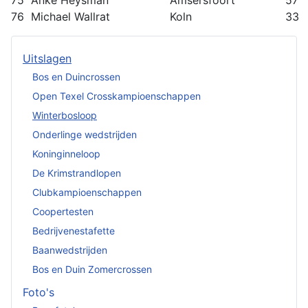
75
Anke Heysman
Amsersfoort
57
76
Michael Wallrat
Koln
33
Uitslagen
Bos en Duincrossen
Open Texel Crosskampioenschappen
Winterbosloop
Onderlinge wedstrijden
Koninginneloop
De Krimstrandlopen
Clubkampioenschappen
Coopertesten
Bedrijvenestafette
Baanwedstrijden
Bos en Duin Zomercrossen
Foto's