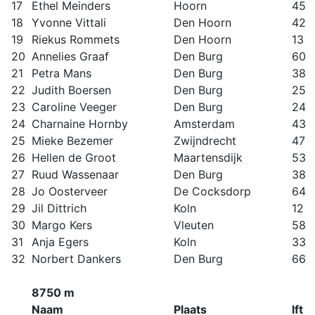
17
Ethel Meinders
Hoorn
45
18
Yvonne Vittali
Den Hoorn
42
19
Riekus Rommets
Den Hoorn
13
20
Annelies Graaf
Den Burg
60
21
Petra Mans
Den Burg
38
22
Judith Boersen
Den Burg
25
23
Caroline Veeger
Den Burg
24
24
Charnaine Hornby
Amsterdam
43
25
Mieke Bezemer
Zwijndrecht
47
26
Hellen de Groot
Maartensdijk
53
27
Ruud Wassenaar
Den Burg
38
28
Jo Oosterveer
De Cocksdorp
64
29
Jil Dittrich
Koln
12
30
Margo Kers
Vleuten
58
31
Anja Egers
Koln
33
32
Norbert Dankers
Den Burg
66
8750 m
Naam
Plaats
lft