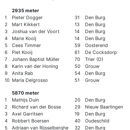
2935 meter
1
Pieter Dogger
31
Den Burg
2
Mart Kikkert
13
Den Burg
3
Joshua van der Voort
14
Den Burg
4
Marie Kooij
14
Den Burg
5
Cees Timmer
59
Oosterend
6
Piet Kooij
61
De Cocksdorp
7
Johann Baptist Müller
70
Trier (D)
8
Karin van der Honing
50
Grouw
9
Anita Rab
54
Den Burg
10
Maria Delgrosso
51
Grouw
5870 meter
1
Mathijs Duin
20
Den Burg
2
Richard van der Bosse
29
Nieuw Baarlingen
3
Axel Garritsen
19
Den Burg
4
Robbert Boersen
40
Oudeschild
5
Adriaan van Rijsselberghe
32
Den Burg