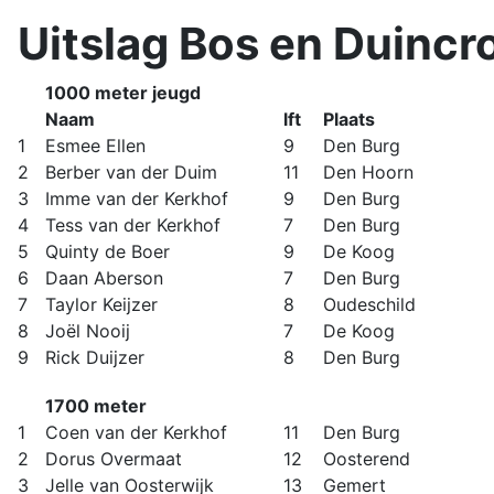
Uitslag Bos en Duincr
1000 meter jeugd
Naam
lft
Plaats
1
Esmee Ellen
9
Den Burg
2
Berber van der Duim
11
Den Hoorn
3
Imme van der Kerkhof
9
Den Burg
4
Tess van der Kerkhof
7
Den Burg
5
Quinty de Boer
9
De Koog
6
Daan Aberson
7
Den Burg
7
Taylor Keijzer
8
Oudeschild
8
Joël Nooij
7
De Koog
9
Rick Duijzer
8
Den Burg
1700 meter
1
Coen van der Kerkhof
11
Den Burg
2
Dorus Overmaat
12
Oosterend
3
Jelle van Oosterwijk
13
Gemert