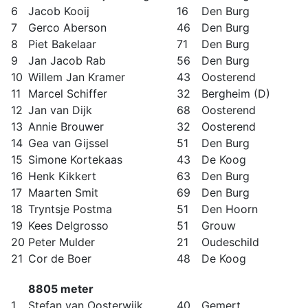
6
Jacob Kooij
16
Den Burg
7
Gerco Aberson
46
Den Burg
8
Piet Bakelaar
71
Den Burg
9
Jan Jacob Rab
56
Den Burg
10
Willem Jan Kramer
43
Oosterend
11
Marcel Schiffer
32
Bergheim (D)
12
Jan van Dijk
68
Oosterend
13
Annie Brouwer
32
Oosterend
14
Gea van Gijssel
51
Den Burg
15
Simone Kortekaas
43
De Koog
16
Henk Kikkert
63
Den Burg
17
Maarten Smit
69
Den Burg
18
Tryntsje Postma
51
Den Hoorn
19
Kees Delgrosso
51
Grouw
20
Peter Mulder
21
Oudeschild
21
Cor de Boer
48
De Koog
8805 meter
1
Stefan van Oosterwijk
40
Gemert