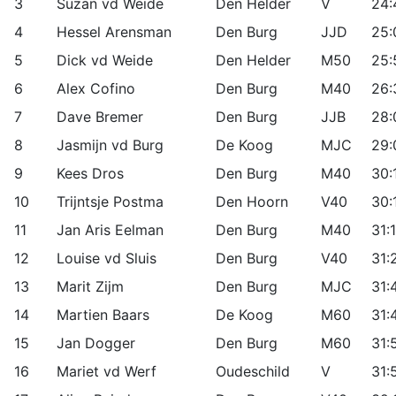
3
Suzan vd Weide
Den Helder
V
24:
4
Hessel Arensman
Den Burg
JJD
25:
5
Dick vd Weide
Den Helder
M50
25:
6
Alex Cofino
Den Burg
M40
26:
7
Dave Bremer
Den Burg
JJB
28:
8
Jasmijn vd Burg
De Koog
MJC
29:
9
Kees Dros
Den Burg
M40
30:
10
Trijntsje Postma
Den Hoorn
V40
30:
11
Jan Aris Eelman
Den Burg
M40
31:
12
Louise vd Sluis
Den Burg
V40
31:
13
Marit Zijm
Den Burg
MJC
31:
14
Martien Baars
De Koog
M60
31:
15
Jan Dogger
Den Burg
M60
31:
16
Mariet vd Werf
Oudeschild
V
31: