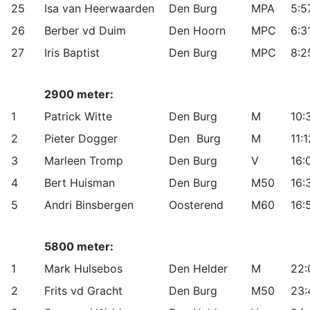
25
Isa van Heerwaarden
Den Burg
MPA
5:5
26
Berber vd Duim
Den Hoorn
MPC
6:3
27
Iris Baptist
Den Burg
MPC
8:2
2900 meter:
1
Patrick Witte
Den Burg
M
10:
2
Pieter Dogger
Den Burg
M
11:1
3
Marleen Tromp
Den Burg
V
16:
4
Bert Huisman
Den Burg
M50
16:
5
Andri Binsbergen
Oosterend
M60
16:
5800 meter:
1
Mark Hulsebos
Den Helder
M
22:
2
Frits vd Gracht
Den Burg
M50
23: