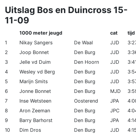
Uitslag Bos en Duincross 15-
11-09
1000 meter jeugd
cat
tijd
1
Nikay Sangers
De Waal
JJD
3:2
2
Joop Bonnet
Den Burg
JJD
3:3
3
Jelle vd Duim
Den Hoorn
JJD
3:4
4
Wesley vd Berg
Den Burg
JJD
3:5
5
Marijn Smits
Den Burg
JJD
3:5
6
Jonne Bonnet
Den Burg
MJD
3:5
7
Inse Wetsteen
Oosterend
JPA
4:0
8
Aron Zeeman
Den Burg
JPC
4:0
9
Barry Barhorst
Den Burg
JPA
4:1
10
Dim Dros
Den Burg
JJD
4:1