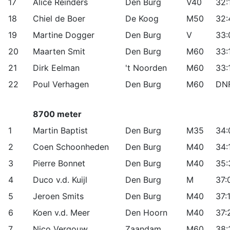
17
Alice Reinders
Den Burg
V40
32:
18
Chiel de Boer
De Koog
M50
32:
19
Martine Dogger
Den Burg
V
33:
20
Maarten Smit
Den Burg
M60
33:
21
Dirk Eelman
't Noorden
M60
33:
22
Poul Verhagen
Den Burg
M60
DN
8700 meter
1
Martin Baptist
Den Burg
M35
34:
2
Coen Schoonheden
Den Burg
M40
34:
3
Pierre Bonnet
Den Burg
M40
35:
4
Duco v.d. Kuijl
Den Burg
M
37:
5
Jeroen Smits
Den Burg
M40
37:
6
Koen v.d. Meer
Den Hoorn
M40
37:
7
Nico Vergouw
Zaandam
M60
38: