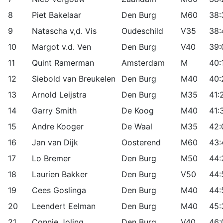
8
Piet Bakelaar
Den Burg
M60
38:
9
Natascha v,d. Vis
Oudeschild
V35
38:
10
Margot v.d. Ven
Den Burg
V40
39:
11
Quint Ramerman
Amsterdam
M
40:
12
Siebold van Breukelen
Den Burg
M40
40:
13
Arnold Leijstra
Den Burg
M35
41:
14
Garry Smith
De Koog
M40
41:
15
Andre Kooger
De Waal
M35
42:
16
Jan van Dijk
Oosterend
M60
43:
17
Lo Bremer
Den Burg
M50
44:
18
Laurien Bakker
Den Burg
V50
44:
19
Cees Goslinga
Den Burg
M40
44:
20
Leendert Eelman
Den Burg
M40
45:
21
Connie Joling
Den Burg
V40
46: