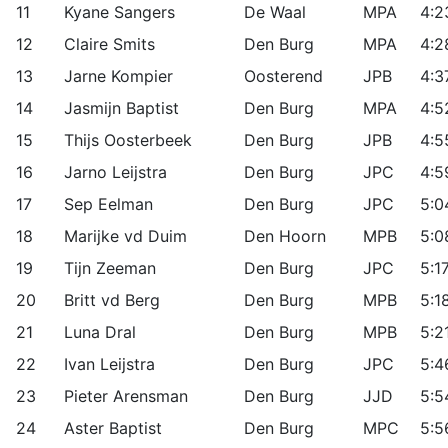
11
Kyane Sangers
De Waal
MPA
4:2
12
Claire Smits
Den Burg
MPA
4:2
13
Jarne Kompier
Oosterend
JPB
4:3
14
Jasmijn Baptist
Den Burg
MPA
4:5
15
Thijs Oosterbeek
Den Burg
JPB
4:5
16
Jarno Leijstra
Den Burg
JPC
4:5
17
Sep Eelman
Den Burg
JPC
5:0
18
Marijke vd Duim
Den Hoorn
MPB
5:0
19
Tijn Zeeman
Den Burg
JPC
5:1
20
Britt vd Berg
Den Burg
MPB
5:1
21
Luna Dral
Den Burg
MPB
5:2
22
Ivan Leijstra
Den Burg
JPC
5:4
23
Pieter Arensman
Den Burg
JJD
5:5
24
Aster Baptist
Den Burg
MPC
5:5