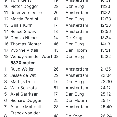
9
Tom Kleist
19
Amsterdam
10:31
10
Pieter Dogger
28
Den Burg
11:23
11
Rosa Vermeulen
20
Amsterdam
11:32
12
Martin Baptist
41
Den Burg
12:23
13
Giulia Kuhn
17
Amsterdam
12:28
14
Reneé Snoek
18
Amsterdam
12:56
15
Dennis Niepel
14
De Koog
13:24
16
Thomas Richter
46
Den Burg
14:13
17
Yvonne Vittali
43
Den Hoorn
15:21
18
Wendy van der Voort
38
Den Burg
15:22
5870 meter
1
Ruud Weijer
26
Amsterdam
21:25
2
Jesse de Wit
29
Amsterdam
22:04
3
Mathijs Duin
17
Den Burg
23:30
4
Wim Schoots
61
Amsterdam
24:12
5
Axel Garritsen
17
Den Burg
25:12
6
Richard Doggen
25
Den Hoorn
25:17
7
Amelie Mabbutt
28
Amsterdam
25:49
Franck van der
8
48
De Koog
26:24