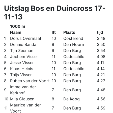
Uitslag Bos en Duincross 17-
11-13
1000 m
Naam
lft
Plaats
tijd
1
Dorus Overmaat
10
Oosterend
3:48
2
Dennie Banda
9
Den Hoorn
3:50
3
Tijn Zeeman
9
Den Burg
3:54
4
Jochem Visser
11
Oudeschild
4:08
5
Jesse Visser
10
Den Burg
4:11
6
Klaas Heinis
11
Oudeschild
4:14
7
Thijs Visser
10
Den Burg
4:21
8
Ruben van der Voort
10
Den Burg
4:27
Imme van der
9
7
Den Burg
4:48
Kerkhof
10
Mila Clausen
8
De Koog
4:56
Maurice van der
11
7
Den Burg
4:59
Voort