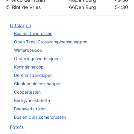
14
Arco Garritsen
48
Den Burg
49:30
15
Rint de Vries
66
Den Burg
54:30
Uitslagen
Bos en Duincrossen
Open Texel Crosskampioenschappen
Winterbosloop
Onderlinge wedstrijden
Koninginneloop
De Krimstrandlopen
Clubkampioenschappen
Coopertesten
Bedrijvenestafette
Baanwedstrijden
Bos en Duin Zomercrossen
Foto's