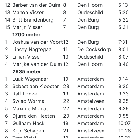
12
Berber van der Duim
8
Den Hoorn
5:13
13
Manon Visser
8
Oudeschild
5:20
14
Britt Brandenburg
7
Den Burg
5:22
15
Marijn Visser
7
Den Burg
5:31
1700 meter
1
Joshua van der Voort
12
Den Burg
7:31
2
Linsey Nagtegaal
11
De Cocksdorp
8:01
3
Lillian Visser
13
Oudeschild
8:07
4
Marijke van der Duim
12
Den Hoorn
8:40
2935 meter
1
Luuk Wagenaar
19
Amsterdam
9:14
2
Sebastiaan Klooster
23
Amsterdam
9:20
3
Ralf Looze
19
Amsterdam
9:23
4
Swiad Worms
22
Amstelveen
9:35
5
Maxime Moinat
22
Amsterdam
9:39
6
Djurre den Heeten
29
Amsterdam
9:55
7
Guilham Hack
19
Amsterdam
10:07
8
Krijn Schagen
21
Amstelveen
10:28