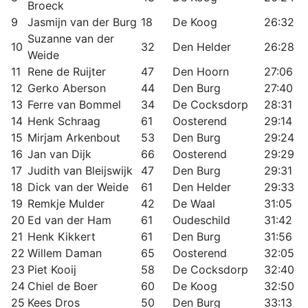
Broeck
9
Jasmijn van der Burg
18
De Koog
26:32
Suzanne van der
10
32
Den Helder
26:28
Weide
11
Rene de Ruijter
47
Den Hoorn
27:06
12
Gerko Aberson
44
Den Burg
27:40
13
Ferre van Bommel
34
De Cocksdorp
28:31
14
Henk Schraag
61
Oosterend
29:14
15
Mirjam Arkenbout
53
Den Burg
29:24
16
Jan van Dijk
66
Oosterend
29:29
17
Judith van Bleijswijk
47
Den Burg
29:31
18
Dick van der Weide
61
Den Helder
29:33
19
Remkje Mulder
42
De Waal
31:05
20
Ed van der Ham
61
Oudeschild
31:42
21
Henk Kikkert
61
Den Burg
31:56
22
Willem Daman
65
Oosterend
32:05
23
Piet Kooij
58
De Cocksdorp
32:40
24
Chiel de Boer
60
De Koog
32:50
25
Kees Dros
50
Den Burg
33:13