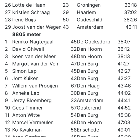
26
Lotte de Haan
23
Groningen
33:18
27
Kristien Schraag
29
Haarlem
37:02
28
Irene Buijs
50
Oudeschild
38:26
29
Joost van der Wegen
43
Amsterdam
40:11
8805 meter
1
Remko Nagtegaal
45
De Cocksdorp
35:07
2
David Chiwall
32
Den Hoorn
36:12
3
Koen van der Meer
48
Den Hoorn
38:13
4
Margot van der Ven
47
Den Burg
41:27
5
Simon Lap
45
Den Burg
42:27
6
Jort Kuiken
43
Den Burg
42:27
7
Willem van Prooijen
67
Den Haag
43:46
8
Anneke Lap
30
Den Burg
44:02
9
Jerzy Bloemberg
33
Amsterdam
44:41
10
Cees Timmer
57
Oosterend
44:52
11
Anton Witte
54
Den Burg
45:38
12
Marcel Vermeulen
48
Den Hoorn
47:03
13
Ko Kwakman
58
Enschede
49:01